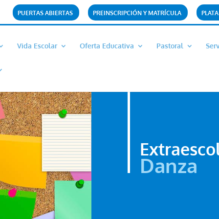
PUERTAS ABIERTAS
PREINSCRIPCIÓN Y MATRÍCULA
PLAT
Vida Escolar
Oferta Educativa
Pastoral
Serv
Extraesco
Danza