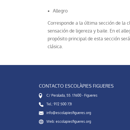
Allegro
Corresponde a la última sección de la cl
sensación de ligereza y baile. En el all
propósito principal de esta sección ser
clásica.
CONTACTO ESCOLÀPIES FIGUERES
C/ Peralada, 55. 17600 - Figueres
Tel.: 972 500 731
info@escolapiesfigueres.org
Web: escolapiesfigueres.org