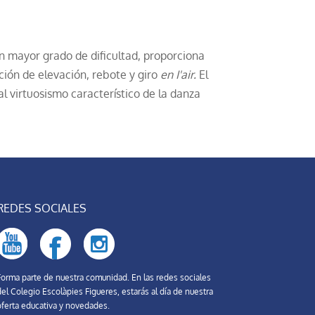
con mayor grado de dificultad, proporciona
ación de elevación, rebote y giro
en I'air.
El
l virtuosismo característico de la danza
REDES SOCIALES
Forma parte de nuestra comunidad. En las redes sociales
el Colegio Escolàpies Figueres, estarás al día de nuestra
oferta educativa y novedades.