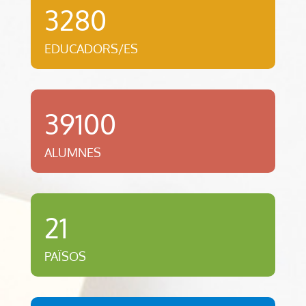
3280
EDUCADORS/ES
39100
ALUMNES
21
PAÏSOS