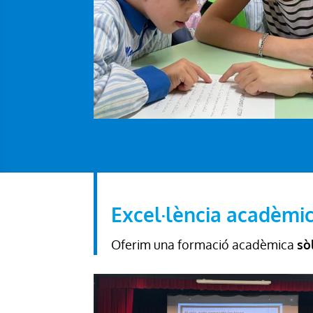
Excel·lència acadèmi
Oferim una formació acadèmica
sò