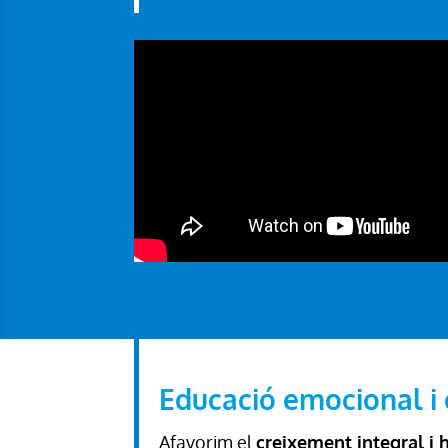
Educació emocional i 
Afavorim el
creixement integral i