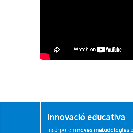
Innovació educativa
Incorporem
noves metodologies
p