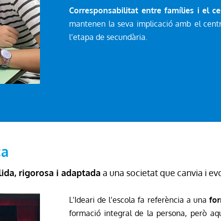
Corresponsabilitat entre famílies i el ce
mantenen la seva implicació amb el centr
l’etapa de secundària.
ca
lida, rigorosa i adaptada
a una societat que canvia i e
L’Ideari de l’escola fa referència a una
for
formació integral de la persona, però aq