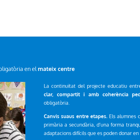
bligatòria en el
mateix centre
La continuïtat del projecte educatiu en
clar, compartit i amb coherència pe
obligatòria.
Canvis suaus entre etapes.
Els alumnes ca
primària a secundària, d’una forma tranquil
adaptacions difícils que es poden donar en 