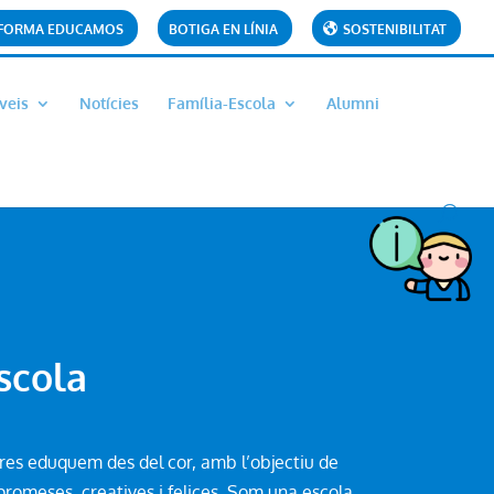
AFORMA EDUCAMOS
BOTIGA EN LÍNIA
SOSTENIBILITAT
veis
Notícies
Família-Escola
Alumni
scola
eres eduquem des del cor, amb l’objectiu de
omeses, creatives i felices. Som una escola