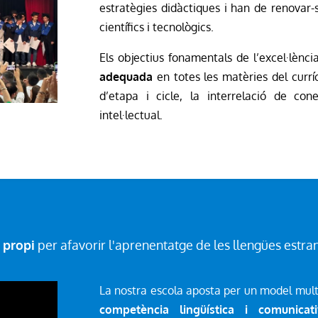
estratègies didàctiques i han de renovar-s
científics i tecnològics.
Els objectius fonamentals de l’excel·lèn
adequada
en totes les matèries del currí
d’etapa i cicle, la interrelació de co
intel·lectual.
 propi
per afavorir l'aprenentatge de les llengües estra
La nostra escola aposta per un model mult
competència lingüística i comunicat