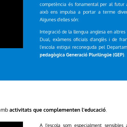
competència és fonamental per al futur a
això ens impulsa a portar a terme dive
Algunes d'elles són:
Integració de la llengua anglesa en altres 
Dual, exàmens oficials d'anglès i de fra
l'escola estigui reconeguda pel Depart
pedagògica Generació Plurilingüe (GEP)
.
h amb
activitats que complementen l'educació
.
A l'escola som especialment sensible