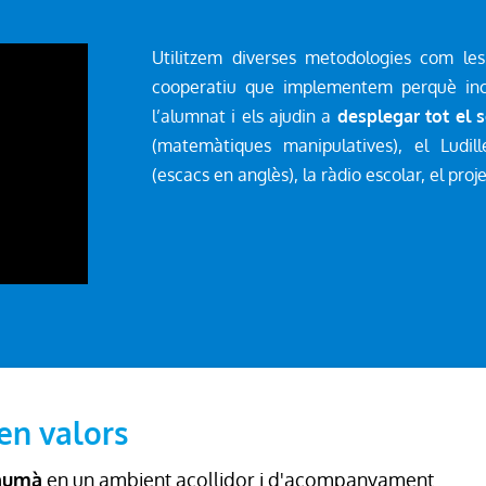
Utilitzem diverses metodologies com les 
cooperatiu que implementem perquè inci
l’alumnat i els ajudin a
desplegar tot el 
(matemàtiques manipulatives), el Ludille
(escacs en anglès), la ràdio escolar, el proj
en valors
 humà
en un ambient acollidor i d'acompanyament.