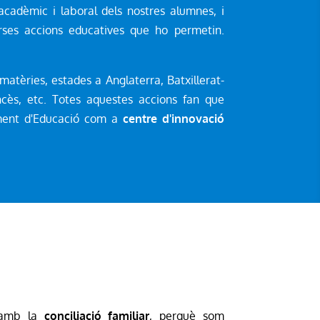
cadèmic i laboral dels nostres alumnes, i
rses accions educatives que ho permetin.
matèries, estades a Anglaterra, Batxillerat-
ncès, etc. Totes aquestes accions fan que
ament d'Educació com a
centre d'innovació
s amb la
conciliació familiar
, perquè som