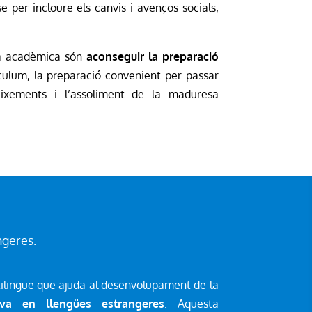
e per incloure els canvis i avenços socials,
cia acadèmica són
aconseguir la preparació
culum, la preparació convenient per passar
neixements i l’assoliment de la maduresa
ngeres.
ilingüe que ajuda al desenvolupament de la
iva en llengües estrangeres
. Aquesta