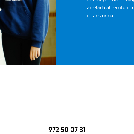
arrelada al territori
i transforma.
972 50 07 31