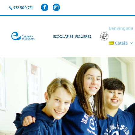
972 500 731
Benvinguda
Català