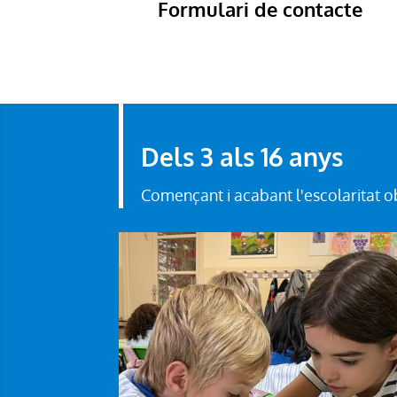
Formulari de contacte
Dels 3 als 16 anys
Començant i acabant l'escolaritat o