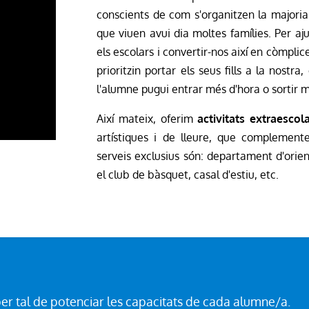
conscients de com s'organitzen la majoria d
que viuen avui dia moltes famílies. Per a
els escolars i convertir-nos així en còmplice
prioritzin portar els seus fills a la nostra
l'alumne pugui entrar més d'hora o sortir mé
Així mateix, oferim
activitats extraescol
artístiques i de lleure, que complemente
serveis exclusius són: departament d'orien
el club de bàsquet, casal d'estiu, etc.
er tal de potenciar les capacitats de cada alumne/a.