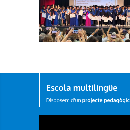
Escola multilingüe
Disposem d'un
projecte pedagògic