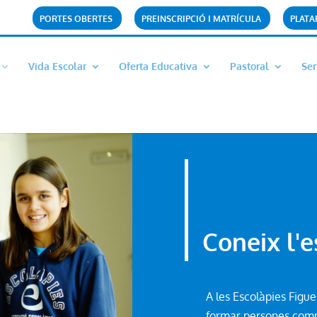
PORTES OBERTES
PREINSCRIPCIÓ I MATRÍCULA
PLAT
Vida Escolar
Oferta Educativa
Pastoral
Ser
Coneix l'e
A les Escolàpies Figu
formar persones compr